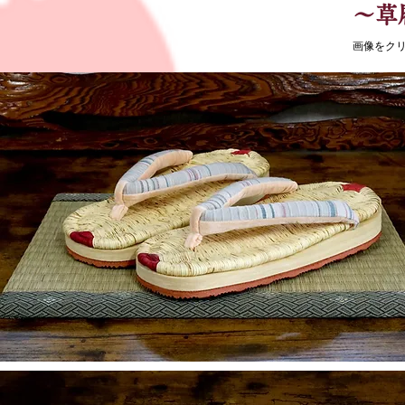
​～
​画像をク