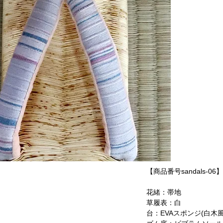
【商品番号sandals-06】
花緒：帯地
草履表：白
台：EVAスポンジ(白木風