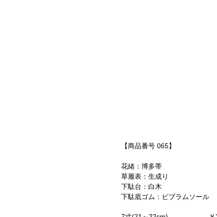
【商品番号 065】
花緒：博多帯
草履表：生成り
下駄台：白木
下駄底ゴム：ビブラムソール
7寸(21～22cm) ￥23,65