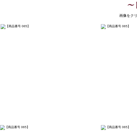
​
​画像をク