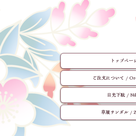
トップページ 
ご注文について / Order
日光下駄 / Nik
草履サンダル / Zor