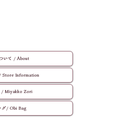
いて / About
ore Information
Miyakko Zori
/ Obi Bag