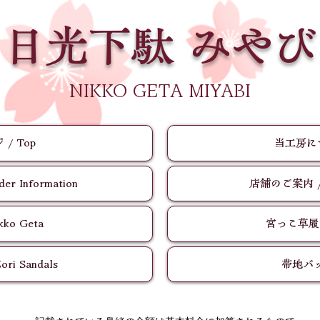
日光下駄 みやび
​NIKKO GETA MIYABI
/ Top
当工房につ
 Information
店舗のご案内 / St
ko Geta
宮っこ草履 / 
i Sandals
帯地バッグ