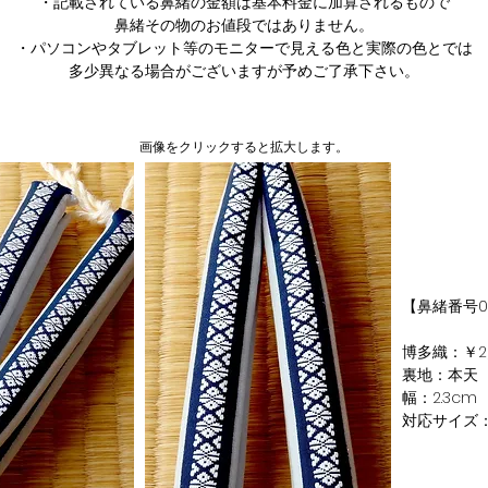
・記載されている鼻緒の金額は基本料金に加算されるもので
鼻緒その物のお値段ではありません。​
・パソコンやタブレット等のモニターで見える色と実際の色とでは
多少異なる場合がございますが予めご了承下さい。
​画像をクリックすると拡大します。
【鼻緒番号0
博多織：￥2,
裏地：本天
幅：2.3cm
対応サイズ