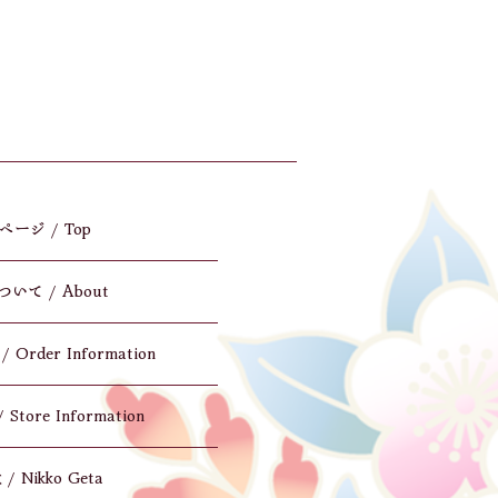
ージ / Top
いて / About
rder Information
tore Information
 Nikko Geta