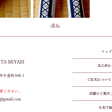
​-戻る-
トップペ
ETA MIYABI
当工房につ
泉町448-1​
ご注文について / O
慮ください。
店舗のご案内 / S
i@gmail.com
日光下駄 /