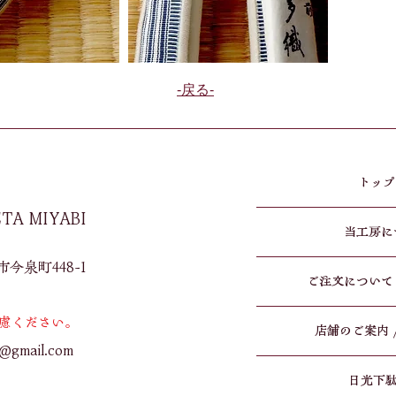
​-戻る-
トップペ
ETA MIYABI
当工房につ
泉町448-1​
ご注文について / O
慮ください。
店舗のご案内 / S
i@gmail.com
日光下駄 /