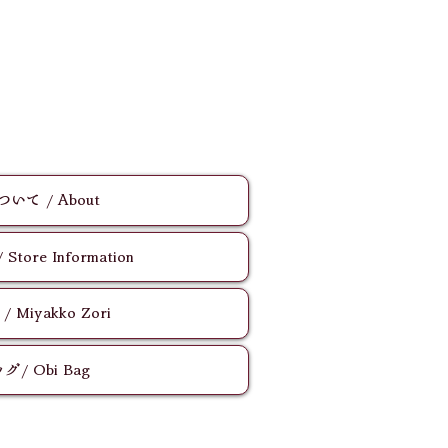
いて / About
ore Information
Miyakko Zori
/ Obi Bag