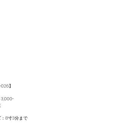
026】
,000-
天
：8寸3分まで