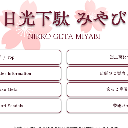
日光下駄 みやび
​NIKKO GETA MIYABI
/ Top
当工房につ
 Information
店舗のご案内 / St
ko Geta
宮っこ草履 / 
i Sandals
帯地バッグ