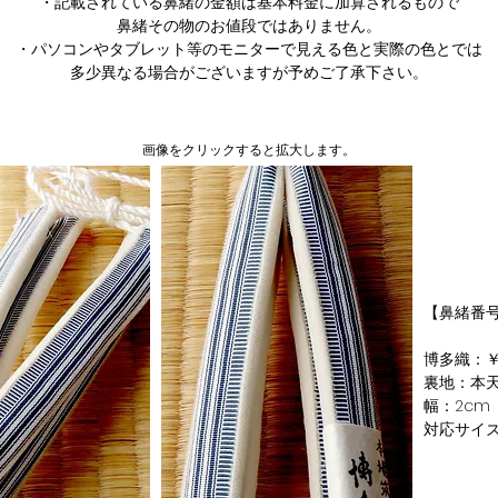
・記載されている鼻緒の金額は基本料金に加算されるもので
鼻緒その物のお値段ではありません。​
・パソコンやタブレット等のモニターで見える色と実際の色とでは
多少異なる場合がございますが予めご了承下さい。
​画像をクリックすると拡大します。
【鼻緒番号
博多織：￥3
裏地：本
幅：2cm
対応サイズ