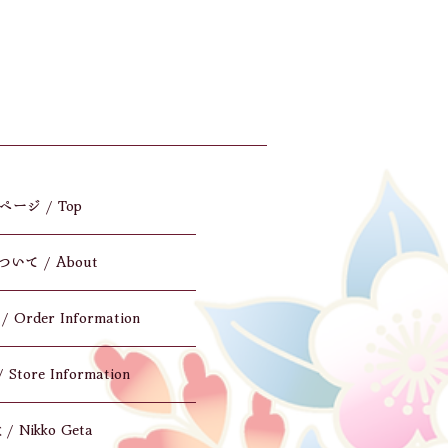
ージ / Top
いて / About
rder Information
tore Information
 Nikko Geta