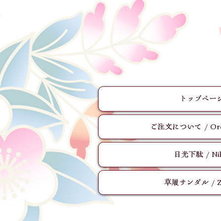
トップページ 
ご注文について / Order
日光下駄 / Nik
草履サンダル / Zor