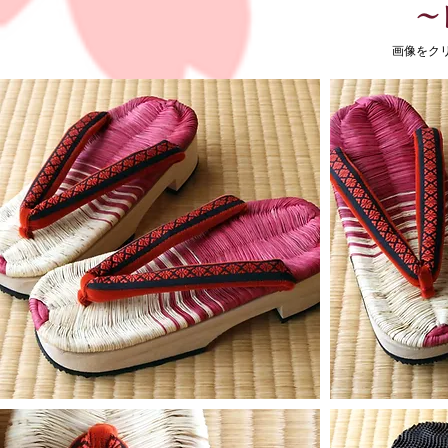
​
​画像を