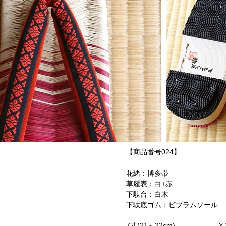
【商品番号024】
花緒：博多帯
草履表：白+赤
下駄台：白木
下駄底ゴム：ビブラムソール
7寸(21～22cm) ￥26,95